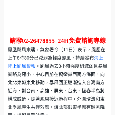
請撥
02-26478855
24H
免費諮詢專線
鳳凰颱風來襲，氣象署今（11日）表示，鳳凰在
上午8時30分已減弱為輕度颱風，持續發布
海上
陸上颱風警報
。颱風過去3小時強度稍減弱且暴風
圈略為縮小，中心目前在鵝鑾鼻西南方海面，向
北北東轉東北移動，暴風圈正逐漸進入台灣南方
近海，對台南、高雄、屏東、台東、恆春半島將
構成威脅。隨著鳳凰接近過程中，外圍環流和東
北季風產生共伴效應，讓北部跟東半部有顯著降
雨，提醒民眾注意。