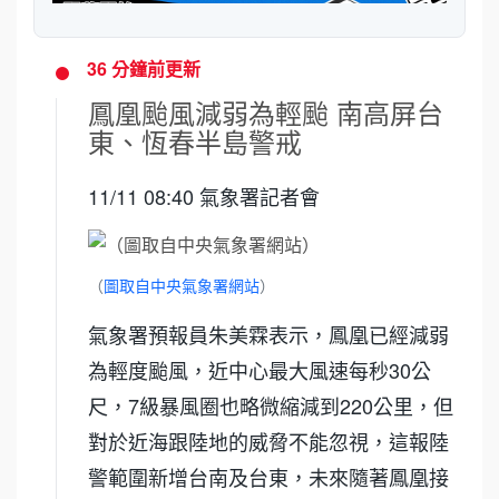
36 分鐘前
更新
鳳凰颱風減弱為輕颱 南高屏台
東、恆春半島警戒
11/11 08:40 氣象署記者會
（
圖取自中央氣象署網站
）
氣象署預報員朱美霖表示，鳳凰已經減弱
為輕度颱風，近中心最大風速每秒30公
尺，7級暴風圈也略微縮減到220公里，但
對於近海跟陸地的威脅不能忽視，這報陸
警範圍新增台南及台東，未來隨著鳳凰接