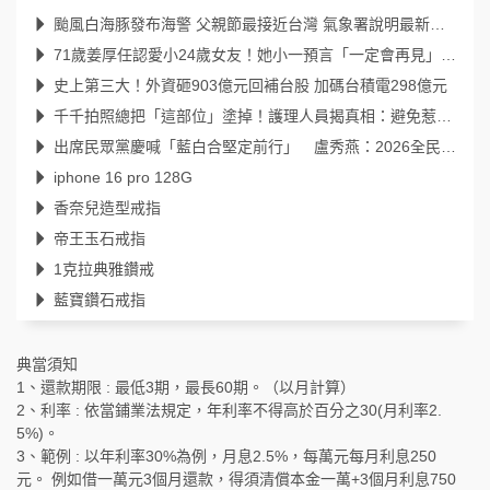
颱風白海豚發布海警 父親節最接近台灣 氣象署說明最新颱風路徑、影響範圍
71歲姜厚任認愛小24歲女友！她小一預言「一定會再見」39年後成真
史上第三大！外資砸903億元回補台股 加碼台積電298億元
千千拍照總把「這部位」塗掉！護理人員揭真相：避免惹來不必要麻煩
出席民眾黨慶喊「藍白合堅定前行」 盧秀燕：2026全民倒閣，2028全民倒賴
iphone 16 pro 128G
香奈兒造型戒指
帝王玉石戒指
1克拉典雅鑽戒
藍寶鑽石戒指
典當須知
1、還款期限 : 最低3期，最長60期。（以月計算）
2、利率 : 依當鋪業法規定，年利率不得高於百分之30(月利率2.
5%)。
3、範例 : 以年利率30%為例，月息2.5%，每萬元每月利息250
元。 例如借一萬元3個月還款，得須清償本金一萬+3個月利息750