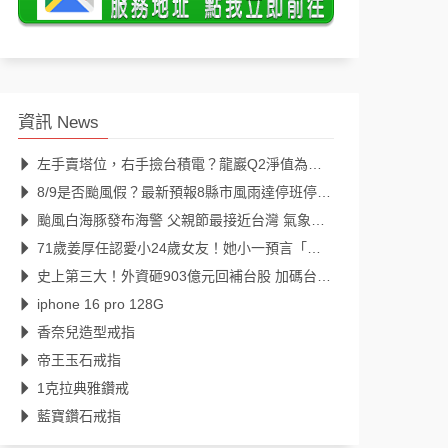
資訊 News
左手賣塔位，右手撿台積電？龍巖Q2淨值為何暴漲 專家一看持股愣住：狂掃台美9巨頭
8/9是否颱風假？最新預報8縣市風雨達停班停課標準
颱風白海豚發布海警 父親節最接近台灣 氣象署說明最新颱風路徑、影響範圍
71歲姜厚任認愛小24歲女友！她小一預言「一定會再見」39年後成真
史上第三大！外資砸903億元回補台股 加碼台積電298億元
iphone 16 pro 128G
香奈兒造型戒指
帝王玉石戒指
1克拉典雅鑽戒
藍寶鑽石戒指