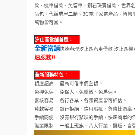
款、機車借款、免留車
、鑽石珠寶借款、世界
品包、代辦房屋二胎、3C電
子家電產品、智慧
萬物皆可當。
汐止區當舖
首選：
全新當舖
快速辦理
汐止區汽車借款
汐止區機
速服務!!
全新服務特色：
額度超高： 最高可借車價全額。
免押免保： 免保人、免聯徵、免房保。
審核容易：
各行各業、各類資產皆可評估。
貸款容易： 銀行拒絕、信用瑕疵、負債比過高
手續簡便： 沒有銀行繁瑣的手續，快速簡單的
職業限制： 一般上班族、八大行業、攤販、自營