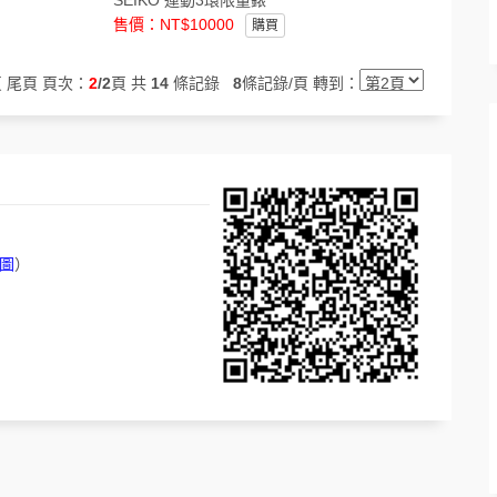
SEIKO 運動3環限量錶
售價：NT$10000
購買
 尾頁 頁次：
2
/2
頁 共
14
條記錄
8
條記錄/頁 轉到：
圖
）