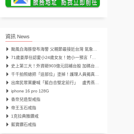
資訊 News
颱風白海豚發布海警 父親節最接近台灣 氣象署說明最新颱風路徑、影響範圍
71歲姜厚任認愛小24歲女友！她小一預言「一定會再見」39年後成真
史上第三大！外資砸903億元回補台股 加碼台積電298億元
千千拍照總把「這部位」塗掉！護理人員揭真相：避免惹來不必要麻煩
出席民眾黨慶喊「藍白合堅定前行」 盧秀燕：2026全民倒閣，2028全民倒賴
iphone 16 pro 128G
香奈兒造型戒指
帝王玉石戒指
1克拉典雅鑽戒
藍寶鑽石戒指