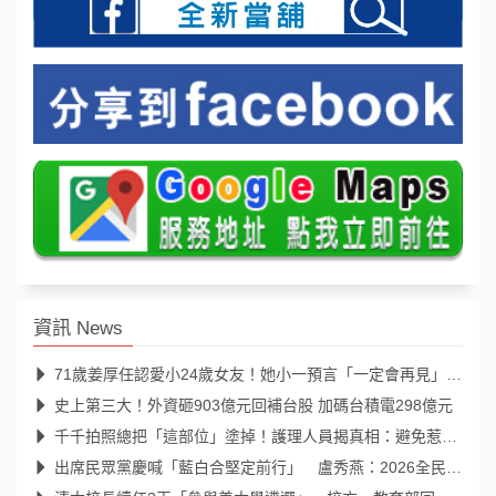
資訊 News
71歲姜厚任認愛小24歲女友！她小一預言「一定會再見」39年後成真
史上第三大！外資砸903億元回補台股 加碼台積電298億元
千千拍照總把「這部位」塗掉！護理人員揭真相：避免惹來不必要麻煩
出席民眾黨慶喊「藍白合堅定前行」 盧秀燕：2026全民倒閣，2028全民倒賴