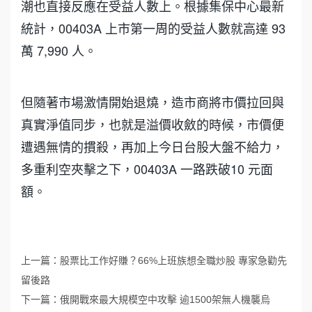
潮也直接反應在受益人數上。根據集保中心最新
統計，00403A 上市第一周的受益人數就高達 93
萬 7,990 人。
但隨著市場激情開始退燒，造市商將市價拉回與
真實淨值同步，也就是溢價收斂的時候，市價便
遭遇無情的摜殺，再加上今日台股大盤不給力，
多重利空夾擊之下，00403A 一路跌破10 元面
額。
上一篇：
股票比工作好賺？66%上班族想全職炒股 專家急勸先
留後路
下一篇：
俄開戰來最大規模空中攻擊 逾1500架無人機襲烏