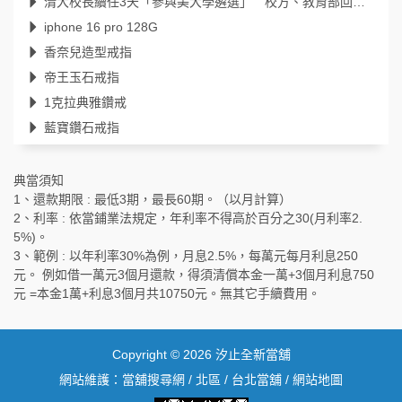
清大校長續任3天「參與美大學遴選」 校方、教育部回應了
iphone 16 pro 128G
香奈兒造型戒指
帝王玉石戒指
1克拉典雅鑽戒
藍寶鑽石戒指
典當須知
1、還款期限 : 最低3期，最長60期。（以月計算）
2、利率 : 依當鋪業法規定，年利率不得高於百分之30(月利率2.
5%)。
3、範例 : 以年利率30%為例，月息2.5%，每萬元每月利息250
元。 例如借一萬元3個月還款，得須清償本金一萬+3個月利息750
元 =本金1萬+利息3個月共10750元。無其它手續費用。
Copyright © 2026
汐止全新當舖
網站維護：
當舖搜尋網
/
北區
/
台北當舖
/
網站地圖