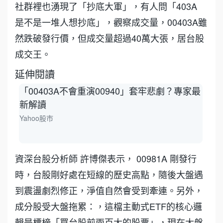
社群裡也湧現了「抄底大軍」，有人問「403A
是不是一堆人想抄底」，觀察成交量，00403A雖
然跌破發行價，但成交量超過40萬大張，居台股
成交王。
延伸閱讀
「00403A不會重演00940」套牢悲劇？專家最
快
新解讀
行
Yahoo股市
三立
資深台股分析師 許博傑表示， 00981A 剛發行
時，台股剛好處在短線的歷史高點，隨後大盤遇
到震盪劇烈修正，淨值自然會受到牽連。另外，
成分股受大盤拖累：，這檔主動式ETF的核心邏
輯是標榜「買台股前兩百大的股票」，現在大盤