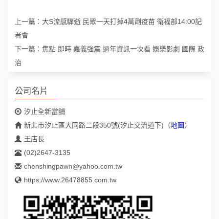
上一篇：
大S流感驟逝 民眾一天打掉4萬劑疫苗 衛福部14:00記
者會
下一篇：
焦點 即時 嘉義強震 過年資訊一次看 娛樂影劇 國際 政
治
公司名片
汐止全新當舖
新北市汐止區大同路二段350號(汐止交流道下)
（
地圖
）
王店長
(02)2647-3135
chenshingpawn@yahoo.com.tw
https://www.26478855.com.tw