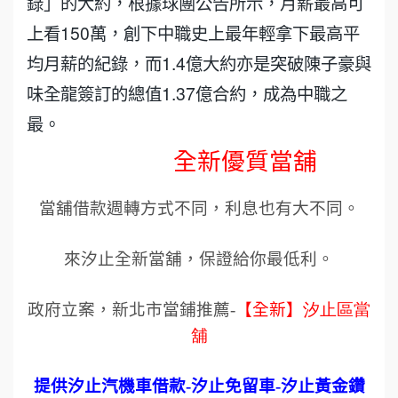
錄」的大約，根據球團公告所示，月薪最高可
上看150萬，創下中職史上最年輕拿下最高平
均月薪的紀錄，而1.4億大約亦是突破陳子豪與
味全龍簽訂的總值1.37億合約，成為中職之
最。
全新優質當舖
當舖借款週轉方式不同，利息也有大不同。
來汐止全新當舖，保證給你最低利。
政府立案，新北市當鋪推薦
-
【全新】
汐止區當
舖
提供汐止汽機車借款
-
汐止免留車
-
汐止黃金鑽