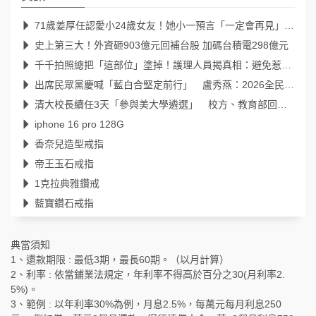
71歲姜厚任認愛小24歲女友！她小一預言「一定會再見」39年後成真
史上第三大！外資砸903億元回補台股 加碼台積電298億元
千千拍照總把「這部位」塗掉！護理人員揭真相：避免惹來不必要麻煩
出席民眾黨慶喊「藍白合堅定前行」 盧秀燕：2026全民倒閣，2028全民倒賴
清大校長續任3天「參與美大學遴選」 校方、教育部回應了
iphone 16 pro 128G
香奈兒造型戒指
帝王玉石戒指
1克拉典雅鑽戒
藍寶鑽石戒指
典當須知
1、還款期限 : 最低3期，最長60期。（以月計算）
2、利率 : 依當鋪業法規定，年利率不得高於百分之30(月利率2.
5%)。
3、範例 : 以年利率30%為例，月息2.5%，每萬元每月利息250