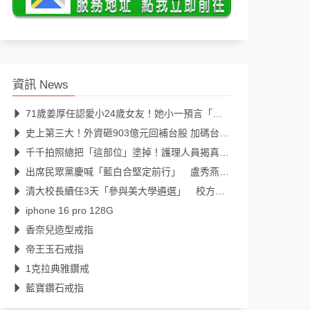
資訊 News
71歲姜厚任認愛小24歲女友！她小一預言「一定會再見」39年後成真
史上第三大！外資砸903億元回補台股 加碼台積電298億元
千千拍照總把「這部位」塗掉！護理人員揭真相：避免惹來不必要麻煩
出席民眾黨慶喊「藍白合堅定前行」 盧秀燕：2026全民倒閣，2028全民倒賴
清大校長續任3天「參與美大學遴選」 校方、教育部回應了
iphone 16 pro 128G
香奈兒造型戒指
帝王玉石戒指
1克拉典雅鑽戒
藍寶鑽石戒指