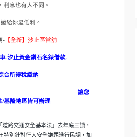
，利息也有大不同。
保證給你最低利。
薦
-
【全新】
汐止區當舖
車
-
汐止黃金鑽石名錶借款
-
綜合所得稅繳納
讓您
北
/
基隆地區皆可辦理
「道路交通安全基本法」去年底三讀，
今年特別針對行人安全議題進行民調，加