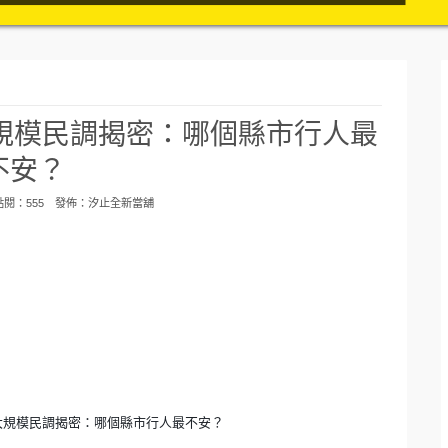
規模民調揭密：哪個縣市行人最
不安？
 點閱：555 發佈：
汐止全新當舖