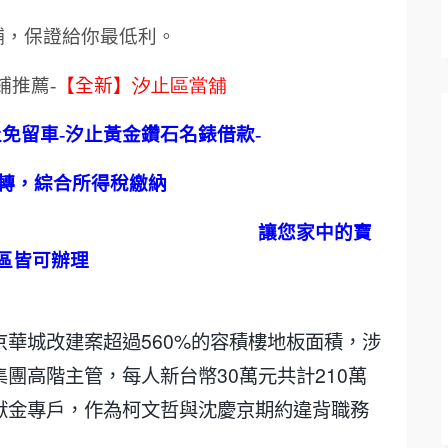
舖，保證給你最低利。
鋪推薦
-
【全新】
汐止區當舖
止免留車
-
汐止黃金鑽石名錶借款
-
轉，綜合所得稅繳納
讓您家中的寶
區皆可辦理
華城改建案超過560%的容積樓地板面積，涉
團高階主管，每人新台幣30萬元共計210萬
獻金專戶，作為柯文哲與沈慶京期約違背職務