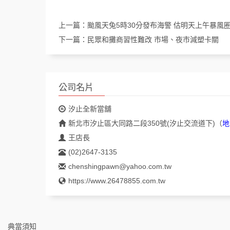
上一篇：
颱風天兔5時30分發布海警 估明天上午暴風
下一篇：
民眾和攤商習性難改 市場、夜市減塑卡關
公司名片
汐止全新當舖
新北市汐止區大同路二段350號(汐止交流道下)
（
地
王店長
(02)2647-3135
chenshingpawn@yahoo.com.tw
https://www.26478855.com.tw
典當須知