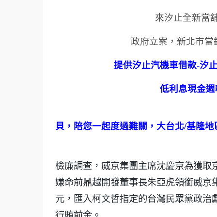
來汐止全新當
政府立案，新北市當
提供汐止汽機車借款
-
汐
低利息現金週
貝，陪您一起度過難關，大台北
/
基隆地
檢廉調查，威京集團主席沈慶京為獲取京
嫌命前鼎越開發董事長朱亞虎領銜威京集
元，匯入柯文哲指定的台灣民眾黨政治
行賄前金。