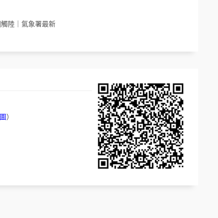
圈觸陸｜氣象署最新
圖
）