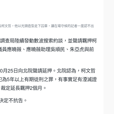
長柯文哲，他以光頭造型走下囚車，讓在場守候的記者一度認不出
部調查局陸續發動數波搜索約談，並聲請羈押柯
議員應曉薇、應曉薇助理吳順民、朱亞虎與前
0月25日向北院聲請延押。北院認為，柯文哲
犯為5年以上有期徒刑之罪，有事實足有湮滅證
日裁定延長羈押2個月。
哲決定不抗告。