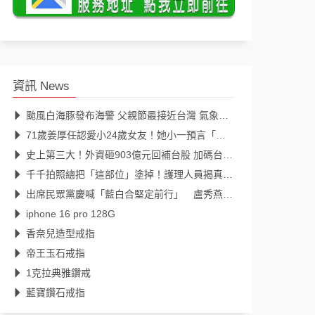
資訊 News
颱風白海豚發布海警 父親節最接近台灣 氣象署說明最新颱風路徑、影響範圍
71歲姜厚任認愛小24歲女友！她小一預言「一定會再見」39年後成真
史上第三大！外資砸903億元回補台股 加碼台積電298億元
千千拍照總把「這部位」塗掉！護理人員揭真相：避免惹來不必要麻煩
出席民眾黨慶喊「藍白合堅定前行」 盧秀燕：2026全民倒閣，2028全民倒賴
iphone 16 pro 128G
香奈兒造型戒指
帝王玉石戒指
1克拉典雅鑽戒
藍寶鑽石戒指