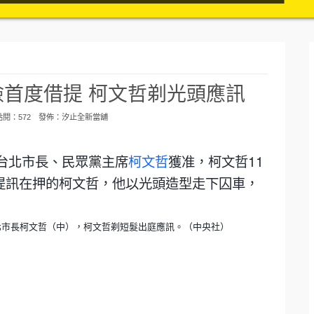
首度借提 柯文哲剃光頭應訊
 點閱：572 發佈：
汐止全新當舖
台北市長、民眾黨主席
柯文哲
獲准，柯文哲11
提訊在押的柯文哲，他以光頭造型走下囚車，