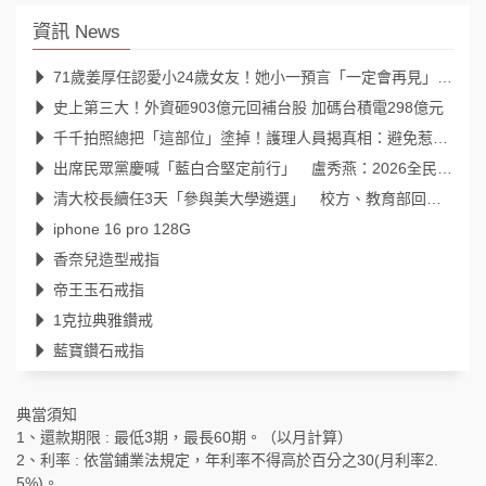
資訊 News
71歲姜厚任認愛小24歲女友！她小一預言「一定會再見」39年後成真
史上第三大！外資砸903億元回補台股 加碼台積電298億元
千千拍照總把「這部位」塗掉！護理人員揭真相：避免惹來不必要麻煩
出席民眾黨慶喊「藍白合堅定前行」 盧秀燕：2026全民倒閣，2028全民倒賴
清大校長續任3天「參與美大學遴選」 校方、教育部回應了
iphone 16 pro 128G
香奈兒造型戒指
帝王玉石戒指
1克拉典雅鑽戒
藍寶鑽石戒指
典當須知
1、還款期限 : 最低3期，最長60期。（以月計算）
2、利率 : 依當鋪業法規定，年利率不得高於百分之30(月利率2.
5%)。